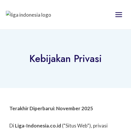
Skip
to
content
Kebijakan Privasi
Terakhir Diperbarui: November 2025
Di
Liga-Indonesia.co.id
(“Situs Web”), privasi