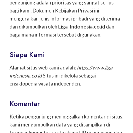
pengunjung adalah prioritas yang sangat serius
bagi kami. Dokumen Kebijakan Privasi ini
menguraikan jenis informasi pribadi yang diterima
dan dikumpulkan oleh
Liga-Indonesia.co.id
dan
bagaimana informasi tersebut digunakan.
Siapa Kami
Alamat situs web kami adalah:
https://www.liga-
indonesia.co.id
Situs ini dikelola sebagai
ensiklopedia wisata independen.
Komentar
Ketika pengunjung meninggalkan komentar di situs,
kami mengumpulkan data yang ditampilkan di
formulir komentar, serta alamat IP pengunjung dan