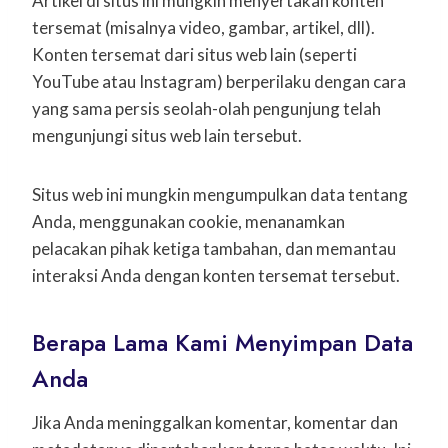
Artikel di situs ini mungkin menyertakan konten
tersemat (misalnya video, gambar, artikel, dll).
Konten tersemat dari situs web lain (seperti
YouTube atau Instagram) berperilaku dengan cara
yang sama persis seolah-olah pengunjung telah
mengunjungi situs web lain tersebut.
Situs web ini mungkin mengumpulkan data tentang
Anda, menggunakan cookie, menanamkan
pelacakan pihak ketiga tambahan, dan memantau
interaksi Anda dengan konten tersemat tersebut.
Berapa Lama Kami Menyimpan Data
Anda
Jika Anda meninggalkan komentar, komentar dan