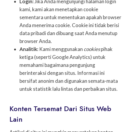
Login:
Jika Anda mengunjungi halaman login
kami, kami akan menetapkan cookie
sementara untuk menentukan apakah browser
Anda menerima cookie. Cookie ini tidak berisi
data pribadi dan dibuang saat Anda menutup
browser Anda.
Analitik:
Kami menggunakan
cookies
pihak
ketiga (seperti Google Analytics) untuk
memahami bagaimana pengunjung
berinteraksi dengan situs. Informasi ini
bersifat anonim dan digunakan semata-mata
untuk statistik lalu lintas dan perbaikan situs.
Konten Tersemat Dari Situs Web
Lain