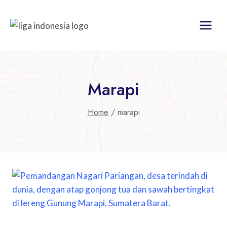
Skip
to
content
Marapi
Home
/
marapi